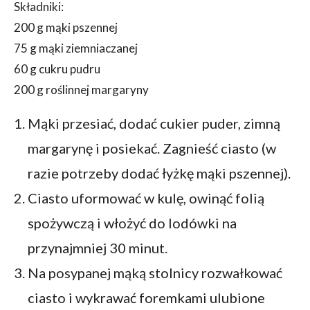
Składniki:
200 g mąki pszennej
75 g mąki ziemniaczanej
60 g cukru pudru
200 g roślinnej margaryny
Mąki przesiać, dodać cukier puder, zimną
margarynę i posiekać. Zagnieść ciasto (w
razie potrzeby dodać łyżkę mąki pszennej).
Ciasto uformować w kulę, owinąć folią
spożywczą i włożyć do lodówki na
przynajmniej 30 minut.
Na posypanej mąką stolnicy rozwałkować
ciasto i wykrawać foremkami ulubione