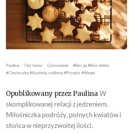
Opublikowany
Opublikowany
Tagi:
Paulina
7 lat temu
Gotowanie
Bez jaj
Bez mleka
przez
w
Ciasteczka
Kuchnia roślinna
Przepis
Wege
W
Opublikowany przez Paulina
skomplikowanej relacji z jedzeniem.
Miłośniczka podróży, polnych kwiatów i
słońca w nieprzyzwoitej ilości.