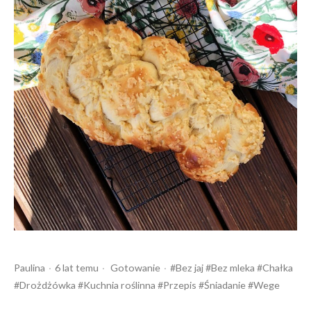
Opublikowany
Opublikowany
Tagi:
Paulina
6 lat temu
Gotowanie
Bez jaj
Bez mleka
Chałka
przez
w
Drożdżówka
Kuchnia roślinna
Przepis
Śniadanie
Wege