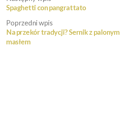
Nawigacja
wpis:
Spaghetti con pangrattato
wpisu
Poprzedni
Poprzedni wpis
wpis:
Na przekór tradycji? Sernik z palonym
masłem