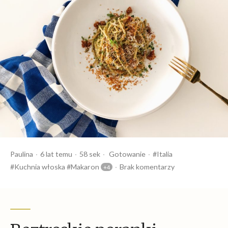
Opublikowany
Czas
Opublikowany
Tagi:
Paulina
6 lat temu
58 sek
Gotowanie
Italia
przez
czytania
w
Kuchnia włoska
Makaron
Brak komentarzy