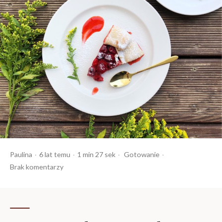
Opublikowany
Czas
Opublikowany
Paulina
6 lat temu
1 min 27 sek
Gotowanie
przez
czytania
w
Brak komentarzy