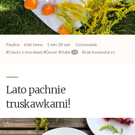
Opublikowany
Czas
Opublikowany
Tagi:
Paulina
6 lat temu
1 min 28 sek
Gotowanie
przez
czytania
w
Ciasto z morelami
Deser
Italia
Brak komentarzy
Lato pachnie
truskawkami!