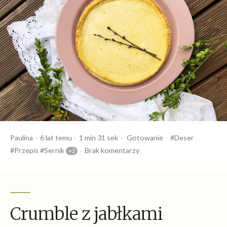
Opublikowany
Czas
Opublikowany
Tagi:
Paulina
6 lat temu
1 min 31 sek
Gotowanie
Deser
przez
czytania
w
Przepis
Sernik
Brak komentarzy
Crumble z jabłkami