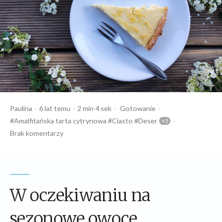
Opublikowany
Czas
Opublikowany
Tagi:
Paulina
6 lat temu
2 min 4 sek
Gotowanie
przez
czytania
w
Amalfitańska tarta cytrynowa
Ciasto
Deser
Brak komentarzy
W oczekiwaniu na
sezonowe owoce.