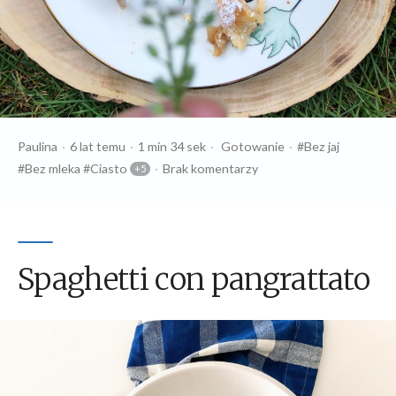
Opublikowany
Czas
Opublikowany
Tagi:
Paulina
6 lat temu
1 min 34 sek
Gotowanie
Bez jaj
przez
czytania
w
Bez mleka
Ciasto
Brak komentarzy
Spaghetti con pangrattato