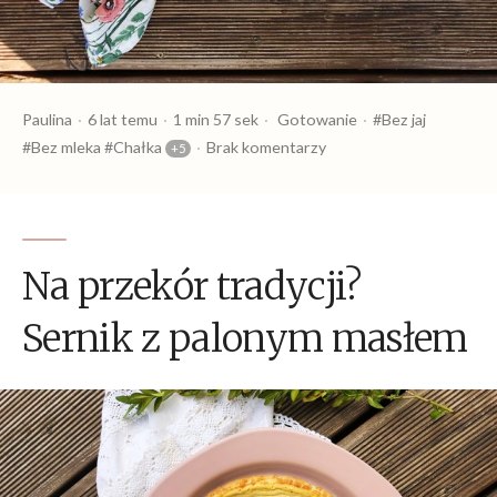
Opublikowany
Czas
Opublikowany
Tagi:
Paulina
6 lat temu
1 min 57 sek
Gotowanie
Bez jaj
przez
czytania
w
Bez mleka
Chałka
Brak komentarzy
Na przekór tradycji?
Sernik z palonym masłem