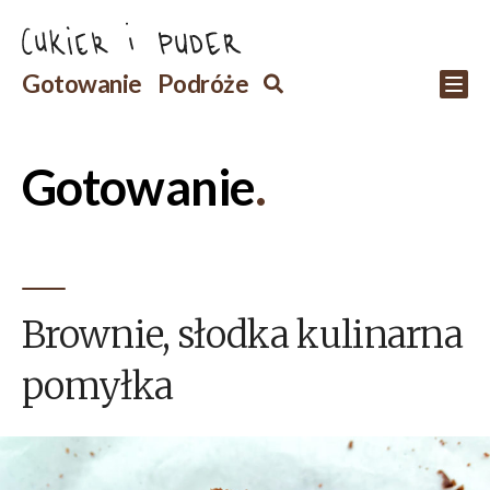
Przejdź
do
Szukaj
Gotowanie
Podróże
Szukaj
Po
treści
Gotowanie
Brownie, słodka kulinarna
pomyłka