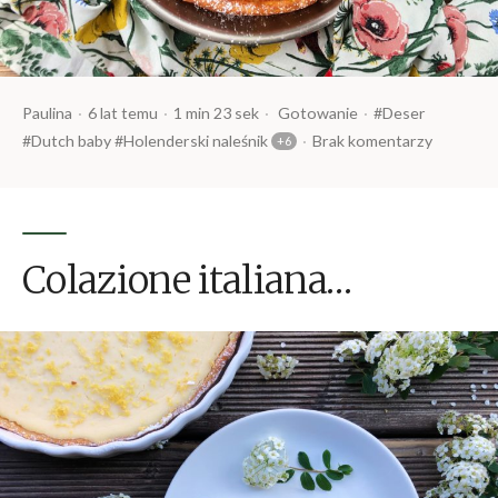
Opublikowany
Czas
Opublikowany
Tagi:
Paulina
6 lat temu
1 min 23 sek
Gotowanie
Deser
przez
czytania
w
Dutch baby
Holenderski naleśnik
Brak komentarzy
Colazione italiana…