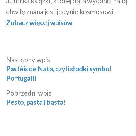
autorka książki, której data wydania na tą
chwilę znana jest jedynie kosmosowi.
Zobacz więcej wpisów
Następny
Następny wpis
Nawigacja
wpis:
Pastèis de Nata, czyli słodki symbol
wpisu
Portugalii
Poprzedni
Poprzedni wpis
wpis:
Pesto, pasta i basta!