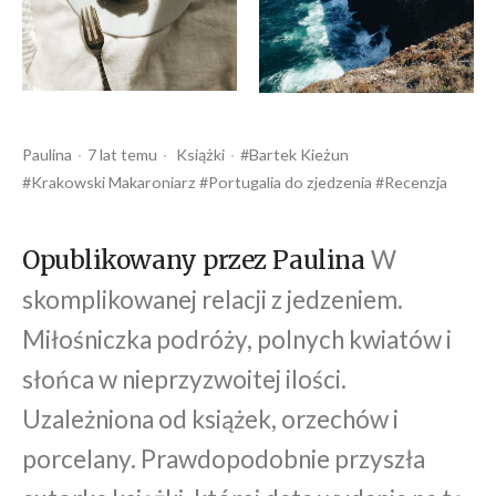
Opublikowany
Opublikowany
Tagi:
Paulina
7 lat temu
Książki
Bartek Kieżun
przez
w
Krakowski Makaroniarz
Portugalia do zjedzenia
Recenzja
W
Opublikowany przez Paulina
skomplikowanej relacji z jedzeniem.
Miłośniczka podróży, polnych kwiatów i
słońca w nieprzyzwoitej ilości.
Uzależniona od książek, orzechów i
porcelany. Prawdopodobnie przyszła