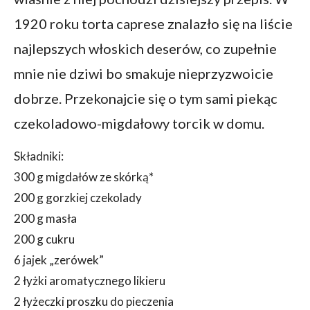
1920 roku torta caprese znalazło się na liście
najlepszych włoskich deserów, co zupełnie
mnie nie dziwi bo smakuje nieprzyzwoicie
dobrze. Przekonajcie się o tym sami piekąc
czekoladowo-migdałowy torcik w domu.
Składniki:
300 g migdałów ze skórką*
200 g gorzkiej czekolady
200 g masła
200 g cukru
6 jajek „zerówek”
2 łyżki aromatycznego likieru
2 łyżeczki proszku do pieczenia