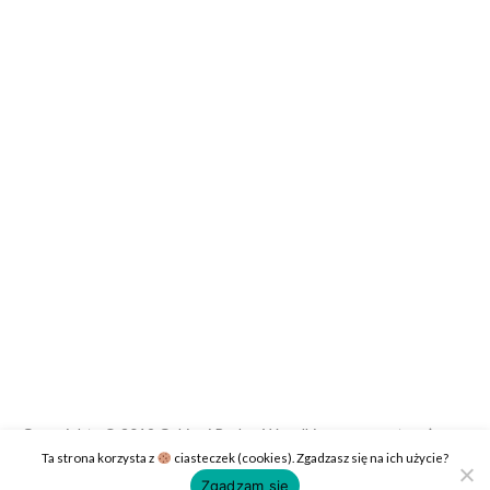
Copyrights © 2019 Cukier i Puder. Wszelkie prawa zastrzeżone.
Ta strona korzysta z
ciasteczek (cookies). Zgadzasz się na ich użycie?
Polityka prywatności
Kontakt
Zgadzam się