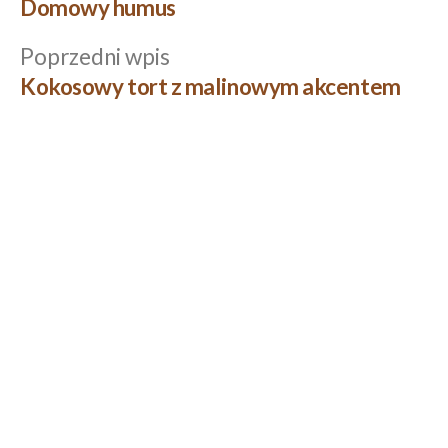
wpis:
Domowy humus
wpisu
Poprzedni
Poprzedni wpis
wpis:
Kokosowy tort z malinowym akcentem