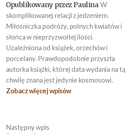
W
Opublikowany przez Paulina
skomplikowanej relacji z jedzeniem.
Miłośniczka podróży, polnych kwiatów i
słońca w nieprzyzwoitej ilości.
Uzależniona od książek, orzechów i
porcelany. Prawdopodobnie przyszła
autorka książki, której data wydania na tą
chwilę znana jest jedynie kosmosowi.
Zobacz więcej wpisów
Następny
Następny wpis
Nawigacja