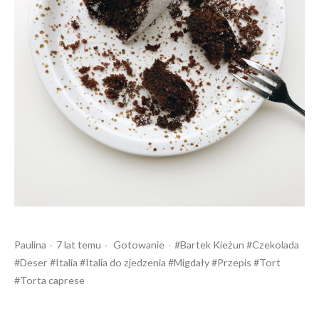
Opublikowany
Opublikowany
Tagi:
Paulina
7 lat temu
Gotowanie
Bartek Kieżun
Czekolada
przez
w
Deser
Italia
Italia do zjedzenia
Migdały
Przepis
Tort
Torta caprese