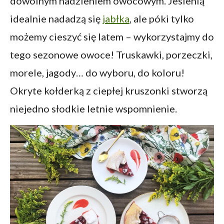
dowolnym nadzieniem owocowym. Jesienią
idealnie nadadzą się
jabłka
, ale póki tylko
możemy cieszyć się latem – wykorzystajmy do
tego sezonowe owoce! Truskawki, porzeczki,
morele, jagody… do wyboru, do koloru!
Okryte kołderką z ciepłej kruszonki stworzą
niejedno słodkie letnie wspomnienie.