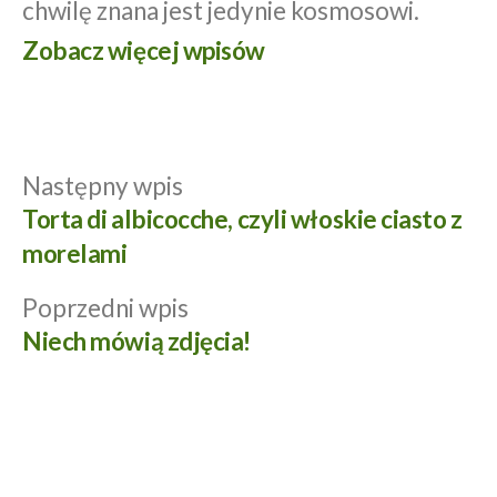
chwilę znana jest jedynie kosmosowi.
Zobacz więcej wpisów
Następny
Następny wpis
Nawigacja
wpis:
Torta di albicocche, czyli włoskie ciasto z
wpisu
morelami
Poprzedni
Poprzedni wpis
wpis:
Niech mówią zdjęcia!