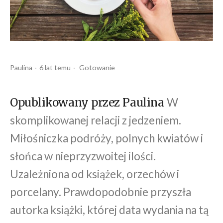
Opublikowany
Opublikowany
Paulina
6 lat temu
Gotowanie
przez
w
W
Opublikowany przez Paulina
skomplikowanej relacji z jedzeniem.
Miłośniczka podróży, polnych kwiatów i
słońca w nieprzyzwoitej ilości.
Uzależniona od książek, orzechów i
porcelany. Prawdopodobnie przyszła
autorka książki, której data wydania na tą