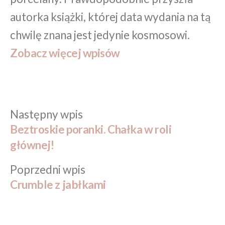
autorka książki, której data wydania na tą
chwilę znana jest jedynie kosmosowi.
Zobacz więcej wpisów
Następny
Następny wpis
Nawigacja
wpis:
Beztroskie poranki. Chałka w roli
wpisu
głównej!
Poprzedni
Poprzedni wpis
wpis:
Crumble z jabłkami