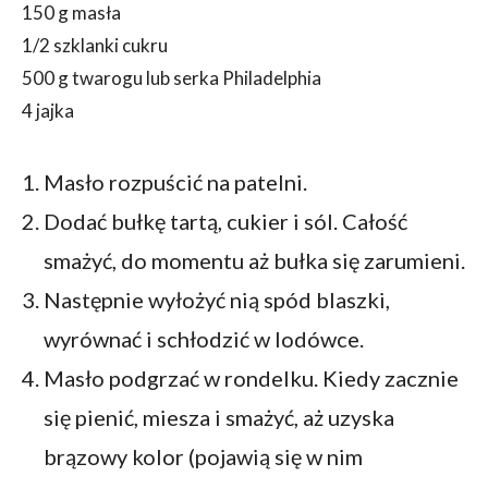
150 g masła
1/2 szklanki cukru
500 g twarogu lub serka Philadelphia
4 jajka
Masło rozpuścić na patelni.
Dodać bułkę tartą, cukier i sól. Całość
smażyć, do momentu aż bułka się zarumieni.
Następnie wyłożyć nią spód blaszki,
wyrównać i schłodzić w lodówce.
Masło podgrzać w rondelku. Kiedy zacznie
się pienić, miesza i smażyć, aż uzyska
brązowy kolor (pojawią się w nim