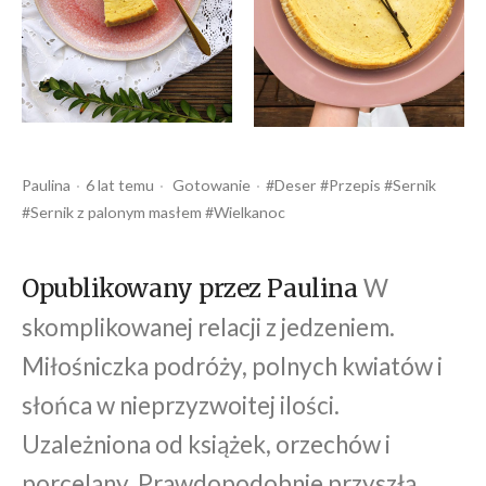
Opublikowany
Opublikowany
Tagi:
Paulina
6 lat temu
Gotowanie
Deser
Przepis
Sernik
przez
w
Sernik z palonym masłem
Wielkanoc
W
Opublikowany przez Paulina
skomplikowanej relacji z jedzeniem.
Miłośniczka podróży, polnych kwiatów i
słońca w nieprzyzwoitej ilości.
Uzależniona od książek, orzechów i
porcelany. Prawdopodobnie przyszła