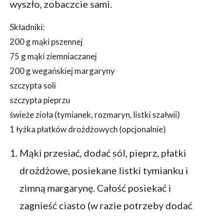
wyszło, zobaczcie sami.
Składniki:
200 g mąki pszennej
75 g mąki ziemniaczanej
200 g wegańskiej margaryny
szczypta soli
szczypta pieprzu
świeże zioła (tymianek, rozmaryn, listki szałwii)
1 łyżka płatków drożdżowych (opcjonalnie)
Mąki przesiać, dodać sól, pieprz, płatki
drożdżowe, posiekane listki tymianku i
zimną margarynę. Całość posiekać i
zagnieść ciasto (w razie potrzeby dodać