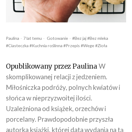
Opublikowany
Opublikowany
Tagi:
Paulina
7 lat temu
Gotowanie
Bez jaj
Bez mleka
przez
w
Ciasteczka
Kuchnia roślinna
Przepis
Wege
Zioła
W
Opublikowany przez Paulina
skomplikowanej relacji z jedzeniem.
Miłośniczka podróży, polnych kwiatów i
słońca w nieprzyzwoitej ilości.
Uzależniona od książek, orzechów i
porcelany. Prawdopodobnie przyszła
autorka książki, której data wydania na tą