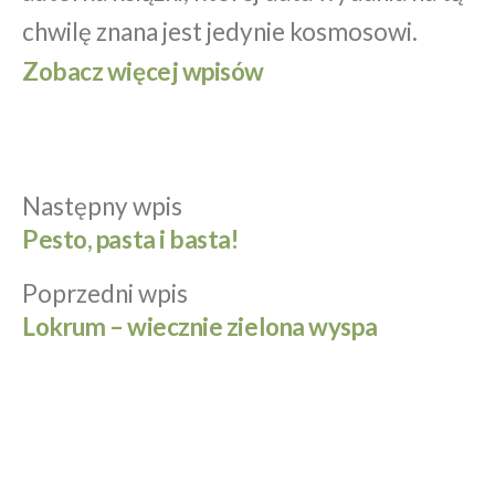
chwilę znana jest jedynie kosmosowi.
Zobacz więcej wpisów
Następny
Następny wpis
Nawigacja
wpis:
Pesto, pasta i basta!
wpisu
Poprzedni
Poprzedni wpis
wpis:
Lokrum – wiecznie zielona wyspa