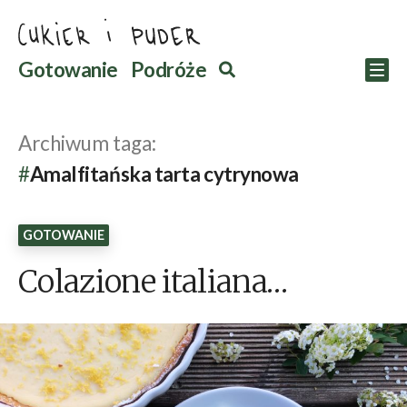
Przejdź
do
Szukaj
Gotowanie
Podróże
Szukaj
Po
treści
Archiwum taga:
Amalfitańska tarta cytrynowa
GOTOWANIE
Colazione italiana…