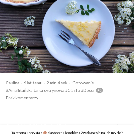
Opublikowany
Czas
Opublikowany
Tagi:
Paulina
6 lat temu
2 min 4 sek
Gotowanie
przez
czytania
w
Amalfitańska tarta cytrynowa
Ciasto
Deser
Brak komentarzy
Copyrights © 2019 Cukier i Puder. Wszelkie prawa zastrzeżone.
Ta strona korzysta z
ciasteczek (cookies). Zgadzasz się na ich użycie?
Polityka prywatności
Kontakt