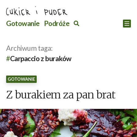
Przejdź
do
Szukaj
Gotowanie
Podróże
Szukaj
Po
treści
Archiwum taga:
Carpaccio z buraków
GOTOWANIE
Z burakiem za pan brat