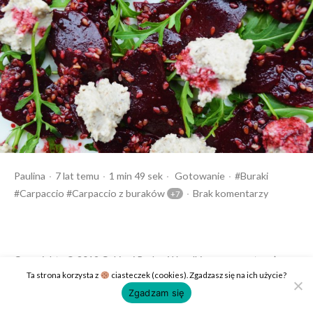
Opublikowany
Czas
Opublikowany
Tagi:
Paulina
7 lat temu
1 min 49 sek
Gotowanie
Buraki
przez
czytania
w
Carpaccio
Carpaccio z buraków
Brak komentarzy
Copyrights © 2019 Cukier i Puder. Wszelkie prawa zastrzeżone.
Ta strona korzysta z
ciasteczek (cookies). Zgadzasz się na ich użycie?
Polityka prywatności
Kontakt
Zgadzam się