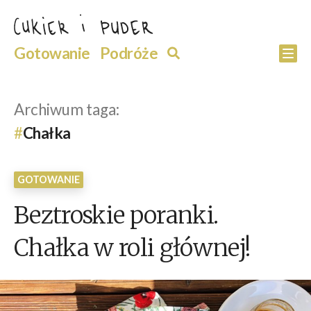
Przejdź
do
Szukaj
Gotowanie
Podróże
Szukaj
Po
treści
Archiwum taga:
Chałka
GOTOWANIE
Beztroskie poranki.
Chałka w roli głównej!