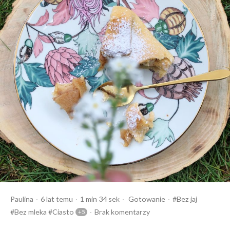
Opublikowany
Czas
Opublikowany
Tagi:
Paulina
6 lat temu
1 min 34 sek
Gotowanie
Bez jaj
przez
czytania
w
Bez mleka
Ciasto
Brak komentarzy