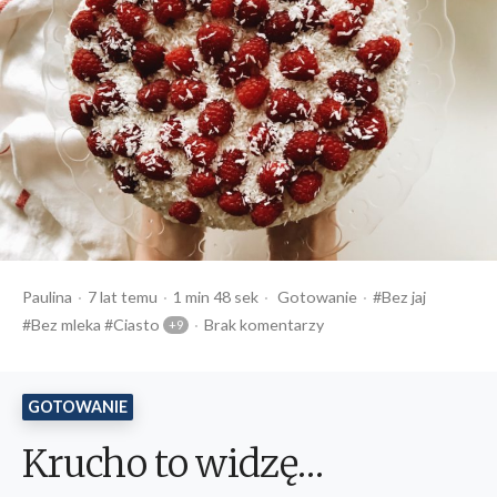
Opublikowany
Czas
Opublikowany
Tagi:
Paulina
7 lat temu
1 min 48 sek
Gotowanie
Bez jaj
przez
czytania
w
Bez mleka
Ciasto
Brak komentarzy
GOTOWANIE
Krucho to widzę…