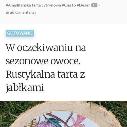
przez
czytania
w
Amalfitańska tarta cytrynowa
Ciasto
Deser
Brak komentarzy
GOTOWANIE
W oczekiwaniu na
sezonowe owoce.
Rustykalna tarta z
jabłkami