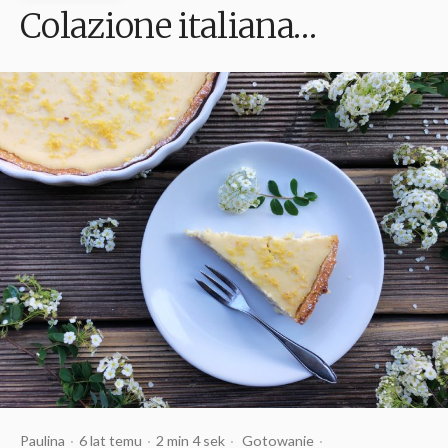
Colazione italiana…
Opublikowany
Czas
Opublikowany
Tagi:
Paulina
6 lat temu
2 min 4 sek
Gotowanie