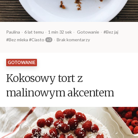
Opublikowany
Czas
Opublikowany
Tagi:
Paulina
6 lat temu
1 min 32 sek
Gotowanie
Bez jaj
przez
czytania
w
Bez mleka
Ciasto
Brak komentarzy
GOTOWANIE
Kokosowy tort z
malinowym akcentem