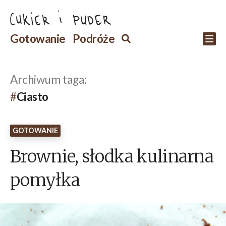
Przejdź
do
Szukaj
Gotowanie
Podróże
Szukaj
Po
treści
Archiwum taga:
Ciasto
GOTOWANIE
Brownie, słodka kulinarna
pomyłka