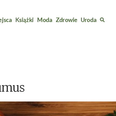
ejsca
Książki
Moda
Zdrowie
Uroda
Szuk
umus