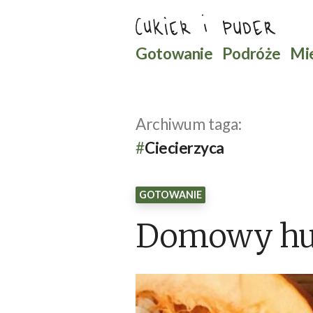
Przejdź
do
Szukaj
Gotowanie
Podróże
Mi
treści
Archiwum taga:
Ciecierzyca
GOTOWANIE
Domowy h