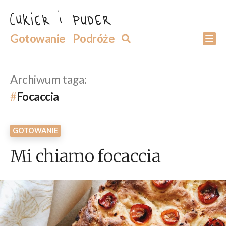
Przejdź
do
Szukaj
Gotowanie
Podróże
Szukaj
Po
treści
Archiwum taga:
Focaccia
GOTOWANIE
Mi chiamo focaccia