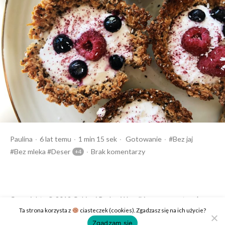
Opublikowany
Czas
Opublikowany
Tagi:
Paulina
6 lat temu
1 min 15 sek
Gotowanie
Bez jaj
przez
czytania
w
Bez mleka
Deser
Brak komentarzy
Copyrights © 2019 Cukier i Puder. Wszelkie prawa zastrzeżone.
Ta strona korzysta z
ciasteczek (cookies). Zgadzasz się na ich użycie?
Polityka prywatności
Kontakt
Zgadzam się