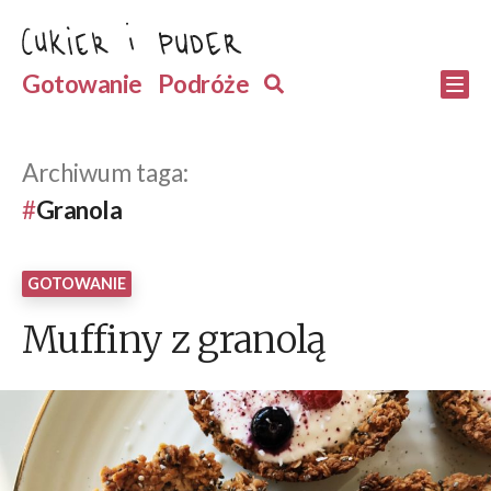
Przejdź
do
Szukaj
Gotowanie
Podróże
Szukaj
Po
treści
Archiwum taga:
Granola
GOTOWANIE
Muffiny z granolą