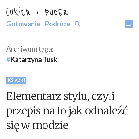
Przejdź
do
Szukaj
Gotowanie
Podróże
Szukaj
Po
treści
Archiwum taga:
Katarzyna Tusk
KSIĄŻKI
Elementarz stylu, czyli
przepis na to jak odnaleźć
się w modzie