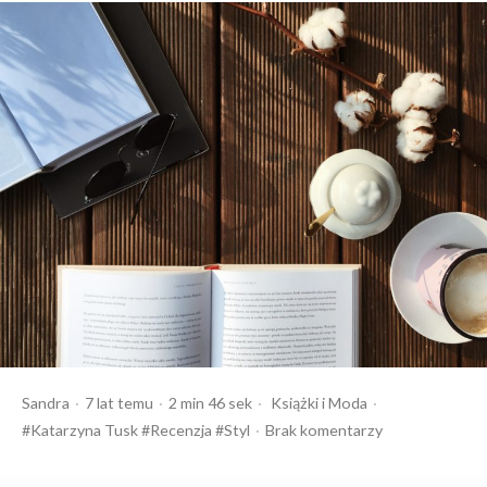
Opublikowany
Czas
Opublikowany
Tagi:
Sandra
7 lat temu
2 min 46 sek
Książki
Moda
przez
czytania
w
Katarzyna Tusk
Recenzja
Styl
Brak komentarzy