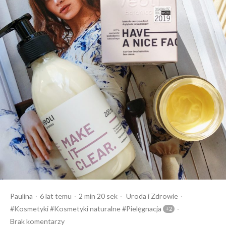
Opublikowany
Czas
Opublikowany
Tagi:
Paulina
6 lat temu
2 min 20 sek
Uroda
Zdrowie
przez
czytania
w
Kosmetyki
Kosmetyki naturalne
Pielęgnacja
Brak komentarzy