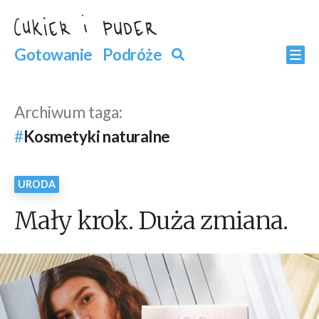
Przejdź
do
Szukaj
Gotowanie
Podróże
Szukaj
Po
treści
Archiwum taga:
Kosmetyki naturalne
URODA
Mały krok. Duża zmiana.