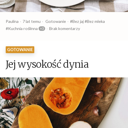
Opublikowany
Opublikowany
Tagi:
Paulina
7 lat temu
Gotowanie
Bez jaj
Bez mleka
przez
w
Kuchnia roślinna
Brak komentarzy
GOTOWANIE
Jej wysokość dynia