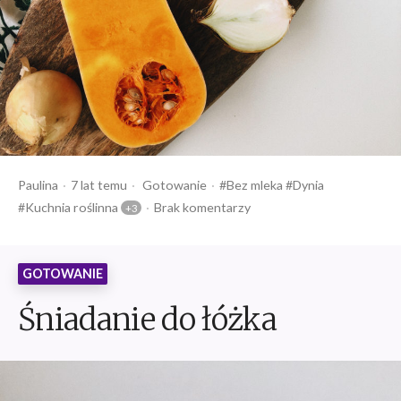
Opublikowany
Opublikowany
Tagi:
Paulina
7 lat temu
Gotowanie
Bez mleka
Dynia
przez
w
Kuchnia roślinna
Brak komentarzy
GOTOWANIE
Śniadanie do łóżka