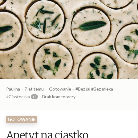
Opublikowany
Opublikowany
Tagi:
Paulina
7 lat temu
Gotowanie
Bez jaj
Bez mleka
przez
w
Ciasteczka
Brak komentarzy
GOTOWANIE
Apetyt na ciastko