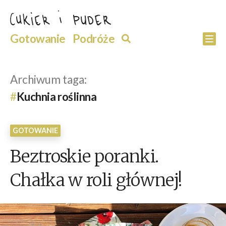
Przejdź
do
Szukaj
Gotowanie
Podróże
Szukaj
Po
treści
Archiwum taga:
Kuchnia roślinna
GOTOWANIE
Beztroskie poranki.
Chałka w roli głównej!