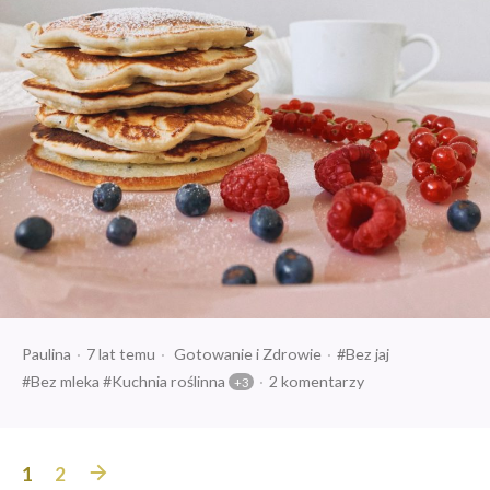
Opublikowany
Opublikowany
Tagi:
Paulina
7 lat temu
Gotowanie
Zdrowie
Bez jaj
przez
w
Bez mleka
Kuchnia roślinna
2 komentarzy
Stronicowanie
1
2