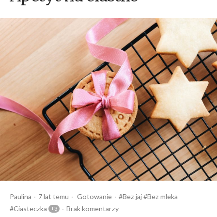
Opublikowany
Opublikowany
Tagi:
Paulina
7 lat temu
Gotowanie
Bez jaj
Bez mleka
przez
w
Ciasteczka
Brak komentarzy