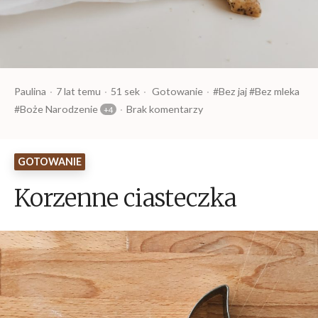
Opublikowany
Czas
Opublikowany
Tagi:
Paulina
7 lat temu
51 sek
Gotowanie
Bez jaj
Bez mleka
przez
czytania
w
Boże Narodzenie
Brak komentarzy
GOTOWANIE
Korzenne ciasteczka