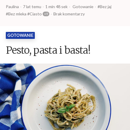
Opublikowany
Czas
Opublikowany
Tagi:
Paulina
7 lat temu
1 min 48 sek
Gotowanie
Bez jaj
przez
czytania
w
Bez mleka
Ciasto
Brak komentarzy
GOTOWANIE
Pesto, pasta i basta!