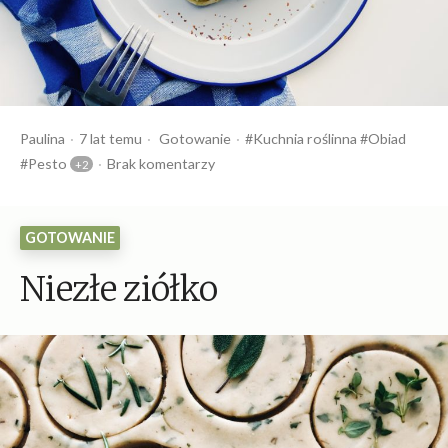
Opublikowany
Opublikowany
Tagi:
Paulina
7 lat temu
Gotowanie
Kuchnia roślinna
Obiad
przez
w
Pesto
Brak komentarzy
GOTOWANIE
Niezłe ziółko