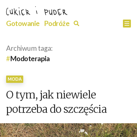
Przejdź
do
Szukaj
Gotowanie
Podróże
Szukaj
Po
treści
Archiwum taga:
Modoterapia
MODA
O tym, jak niewiele
potrzeba do szczęścia