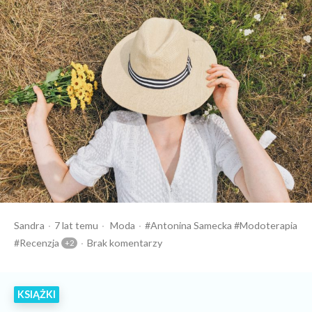
Opublikowany
Opublikowany
Tagi:
Sandra
7 lat temu
Moda
Antonina Samecka
Modoterapia
przez
w
Recenzja
Brak komentarzy
KSIĄŻKI