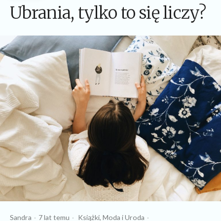
Ubrania, tylko to się liczy?
Opublikowany
Opublikowany
Tagi:
Sandra
7 lat temu
Książki
Moda
Uroda