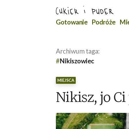
Przejdź
do
Szukaj
Gotowanie
Podróże
Mi
treści
Archiwum taga:
Nikiszowiec
MIEJSCA
Nikisz, jo Ci