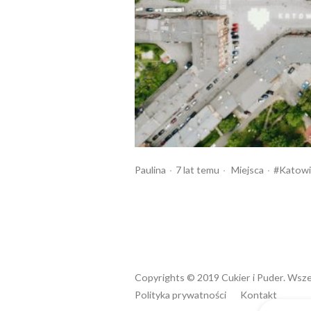
Opublikowany
Opublikowany
Tagi:
Paulina
7 lat temu
Miejsca
Katow
przez
w
Copyrights © 2019 Cukier i Puder. Wsze
Polityka prywatności
Kontakt