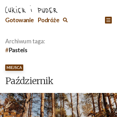
Przejdź
do
Szukaj
Gotowanie
Podróże
Szukaj
Po
treści
Archiwum taga:
Pasteis
MIEJSCA
Październik