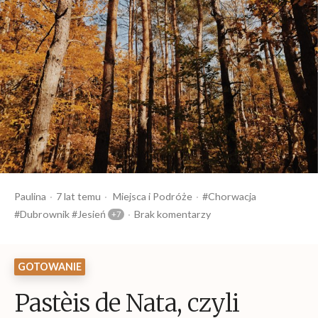
Opublikowany
Opublikowany
Tagi:
Paulina
7 lat temu
Miejsca
Podróże
Chorwacja
przez
w
Dubrownik
Jesień
Brak komentarzy
GOTOWANIE
Pastèis de Nata, czyli