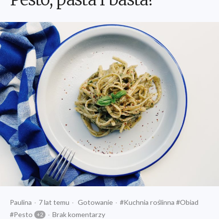
Pesto, pasta i basta!
Opublikowany
Opublikowany
Tagi:
Paulina
7 lat temu
Gotowanie
Kuchnia roślinna
Obiad
przez
w
Pesto
Brak komentarzy