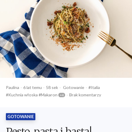
Opublikowany
Czas
Opublikowany
Tagi:
Paulina
6 lat temu
58 sek
Gotowanie
Italia
przez
czytania
w
Kuchnia włoska
Makaron
Brak komentarzy
GOTOWANIE