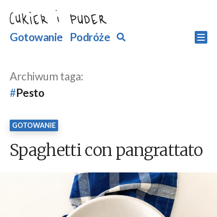
Przejdź
do
Szukaj
Gotowanie
Podróże
Szukaj
Po
treści
Archiwum taga:
Pesto
GOTOWANIE
Spaghetti con pangrattato