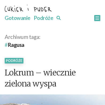
Przejdź
do
Szukaj
Gotowanie
Podróże
Szukaj
Po
treści
Archiwum taga:
Ragusa
PODRÓŻE
Lokrum – wiecznie
zielona wyspa