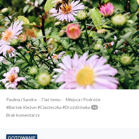
Opublikowany
Opublikowany
Tagi:
Paulina
i
Sandra
7 lat temu
Miejsca
Podróże
przez
w
Bartek Kieżun
Ciasteczka
Drożdżówka
Brak komentarzy
GOTOWANIE