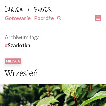
Przejdź
do
Szukaj
Gotowanie
Podróże
Szukaj
Po
treści
Archiwum taga:
Szarlotka
MIEJSCA
Wrzesień