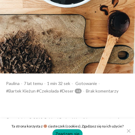
Opublikowany
Czas
Opublikowany
Tagi:
Paulina
7 lat temu
1 min 32 sek
Gotowanie
przez
czytania
w
Bartek Kieżun
Czekolada
Deser
Brak komentarzy
Copyrights © 2019 Cukier i Puder. Wszelkie prawa zastrzeżone.
Ta strona korzysta z
ciasteczek (cookies). Zgadzasz się na ich użycie?
Polityka prywatności
Kontakt
Zgadzam się