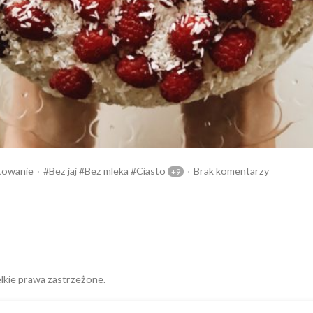
blikowany
Tagi:
towanie
Bez jaj
Bez mleka
Ciasto
Brak komentarzy
lkie prawa zastrzeżone.