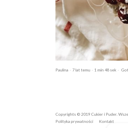
Opublikowany
Czas
Opu
Paulina
7 lat temu
1 min 48 sek
Go
przez
czytania
w
Copyrights © 2019 Cukier i Puder. Wsze
Polityka prywatności
Kontakt