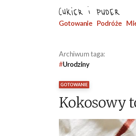
Przejdź
do
Szukaj
Gotowanie
Podróże
Mi
treści
Archiwum taga:
Urodziny
GOTOWANIE
Kokosowy t