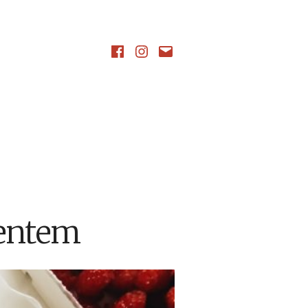
aj
Facebook
Instagram
Napisz
wiadomość
entem