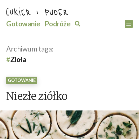
Przejdź
do
Szukaj
Gotowanie
Podróże
Szukaj
Po
treści
Archiwum taga:
Zioła
GOTOWANIE
Niezłe ziółko