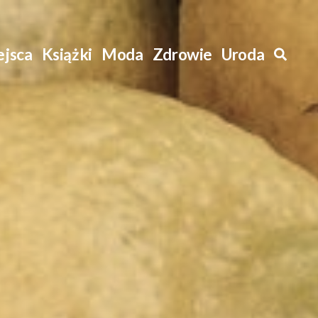
ejsca
Książki
Moda
Zdrowie
Uroda
Szuk