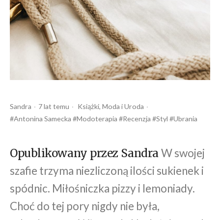
Opublikowany
Opublikowany
Tagi:
Sandra
7 lat temu
Książki
Moda
Uroda
przez
w
Antonina Samecka
Modoterapia
Recenzja
Styl
Ubrania
W swojej
Opublikowany przez Sandra
szafie trzyma niezliczoną ilości sukienek i
spódnic. Miłośniczka pizzy i lemoniady.
Choć do tej pory nigdy nie była,