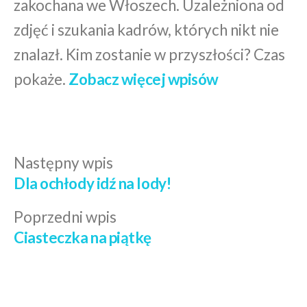
zakochana we Włoszech. Uzależniona od
zdjęć i szukania kadrów, których nikt nie
znalazł. Kim zostanie w przyszłości? Czas
pokaże.
Zobacz więcej wpisów
Następny
Następny wpis
Nawigacja
wpis:
Dla ochłody idź na lody!
wpisu
Poprzedni
Poprzedni wpis
wpis:
Ciasteczka na piątkę