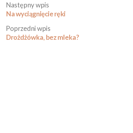
Następny
Następny wpis
Nawigacja
wpis:
Na wyciągnięcie ręki
wpisu
Poprzedni
Poprzedni wpis
wpis:
Drożdżówka, bez mleka?