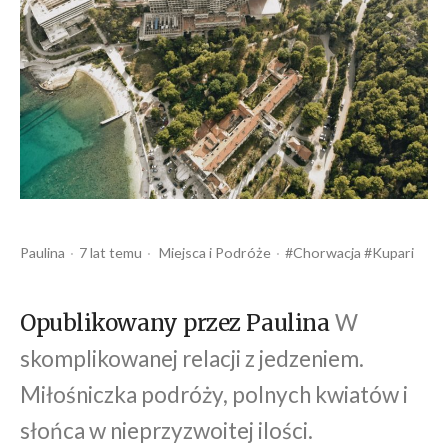
Opublikowany
Opublikowany
Tagi:
Paulina
7 lat temu
Miejsca
Podróże
Chorwacja
Kupari
przez
w
W
Opublikowany przez Paulina
skomplikowanej relacji z jedzeniem.
Miłośniczka podróży, polnych kwiatów i
słońca w nieprzyzwoitej ilości.