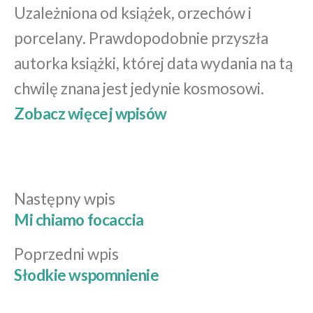
Uzależniona od książek, orzechów i
porcelany. Prawdopodobnie przyszła
autorka książki, której data wydania na tą
chwilę znana jest jedynie kosmosowi.
Zobacz więcej wpisów
Następny
Następny wpis
Nawigacja
wpis:
Mi chiamo focaccia
wpisu
Poprzedni
Poprzedni wpis
wpis:
Słodkie wspomnienie